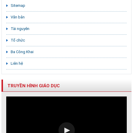
Sitemap
Văn bản
Tài nguyên
Tổ chức
Ba Công Khai
Liên hệ
TRUYỀN HÌNH GIÁO DỤC