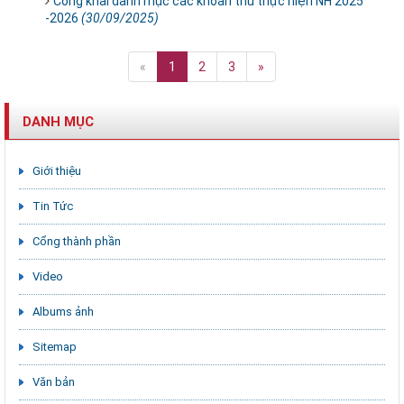
Công khai danh mục các khoản thu thực hiện NH 2025
-2026
(30/09/2025)
«
1
2
3
»
DANH MỤC
Giới thiệu
Tin Tức
Cổng thành phần
Video
Albums ảnh
Sitemap
Văn bản