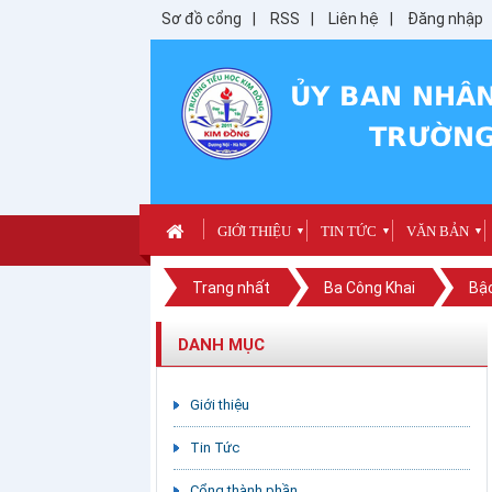
Sơ đồ cổng
RSS
Liên hệ
Đăng nhập
GIỚI THIỆU
TIN TỨC
VĂN BẢN
▼
▼
▼
Trang nhất
Ba Công Khai
Bậc
DANH MỤC
Giới thiệu
Tin Tức
Cổng thành phần