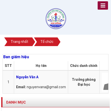
Trang nhất
Tổ chức
Ban giám hiệu
STT
Họ tên
Chức danh chính
Ả
Nguyễn Văn A
Trưởng phòng
1
Đại học
Email:
nguyenvana@gmail.com
DANH MỤC