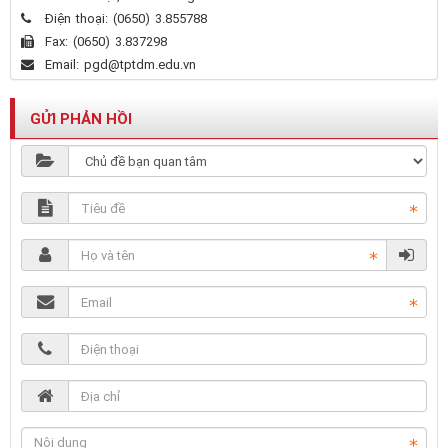
Điện thoại:
(0650) 3.855788
Fax:
(0650) 3.837298
Email:
pgd@tptdm.edu.vn
GỬI PHẢN HỒI