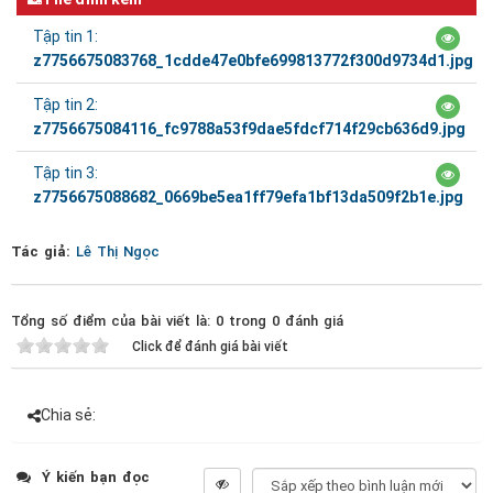
Tập tin 1:
z7756675083768_1cdde47e0bfe699813772f300d9734d1.jpg
Tập tin 2:
z7756675084116_fc9788a53f9dae5fdcf714f29cb636d9.jpg
Tập tin 3:
z7756675088682_0669be5ea1ff79efa1bf13da509f2b1e.jpg
Tác giả:
Lê Thị Ngọc
Tổng số điểm của bài viết là: 0 trong 0 đánh giá
Click để đánh giá bài viết
Chia sẻ:
Ý kiến bạn đọc