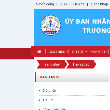
Sơ đồ cổng
RSS
Liên hệ
Đăng nhập
GIỚI THIỆU
TIN TỨC
VĂN BẢN
▼
▼
▼
Trang nhất
Thông báo
DANH MỤC
Giới thiệu
Tin Tức
Cổng thành phần