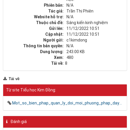
Phiên bản:
N/A
Tác giả:
Trần Thị Phiên
Website hỗ trợ:
N/A
Thuộc chủ đề:
Sáng kiến kinh nghiệm
Gửi lên:
11/12/2022 10:51
Cập nhật:
11/12/2022 10:51
Người gửi:
c1kimdong
Thông tin bản quyền:
N/A
Dung lượng:
243.00 KB
Xem:
480
Tải về:
8
Tải về
Từ site Tiểu học Kim Đồng:
Mot_so_bien_phap_quan_ly_doi_moi_phuong_phap_day_hoc_chuong_trinh_giao_duc_pho_thong_moi_2018_o_truong_tieu_hoc.doc
Đánh giá