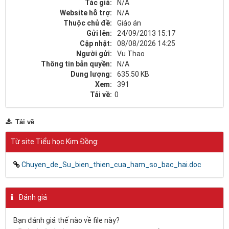
Tác giả:
N/A
Website hỗ trợ:
N/A
Thuộc chủ đề:
Giáo án
Gửi lên:
24/09/2013 15:17
Cập nhật:
08/08/2026 14:25
Người gửi:
Vu Thao
Thông tin bản quyền:
N/A
Dung lượng:
635.50 KB
Xem:
391
Tải về:
0
Tải về
Từ site Tiểu học Kim Đồng:
Chuyen_de_Su_bien_thien_cua_ham_so_bac_hai.doc
Đánh giá
Bạn đánh giá thế nào về file này?