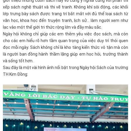
giới thiệu những cuốn sách hay vô cùng ý nghĩa cùng với phần thi
xếp sách nghệ thuật và thi vẽ tranh. Không khí sôi động, các khối
lớp trưng bày sách được trang trí bắt mắt với đủ thể loại sách từ
văn học, khoa học đến truyện tranh, lịch sử… làm người xem như
lạc vào một thế giới tri thức rộng lớn và đầy màu sắc.
Ngày hội không chỉ giúp các em thêm yêu việc đọc sách, mà còn
cho các em hiểu rõ hơn tầm quan trọng của việc duy trì thói quen
đọc mỗi ngày. Sách không chỉ là kho tàng kiến thức vô tận mà còn
là người bạn đồng hành thầm lặng giúp em học hỏi, trưởng thành
và sống tốt hơn.
Sau đây là một vài hình ảnh nổi bật trong Ngày hội Sách của trường
TH Kim Đồng: