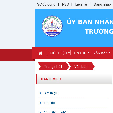
Sơ đồ cổng
RSS
Liên hệ
Đăng nhập
GIỚI THIỆU
TIN TỨC
VĂN BẢN
▼
▼
▼
Trang nhất
Văn bản
DANH MỤC
Giới thiệu
Tin Tức
Cổng thành phần