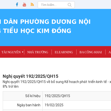
TÀI NGUYÊN
NHÀ TRƯỜNG
ELEARNING
BA CÔNG KHAI
A
▼
Nghị quyết 192/2025/QH15
Nghị quyết 192/2025/QH15 về bổ sung Kế hoạch phát triển kinh tế - 
8% trở lên
Số kí hiệu
192/2025/QH15
Ngày ban hành
19/02/2025